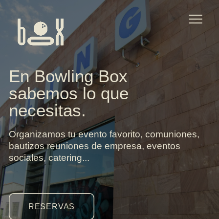
Aviso legal
Política de privacidad
En Bowling Box
sabemos lo que
Política de cookies
necesitas.
Accesibilidad
Organizamos tu evento favorito, comuniones,
bautizos reuniones de empresa, eventos
sociales, catering...
RESERVAS