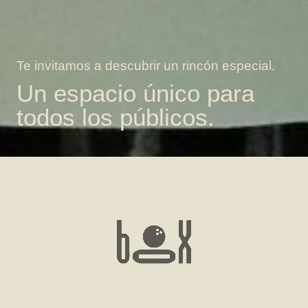
Te invitamos a descubrir un rincón especial.
Un espacio único para
todos los públicos.